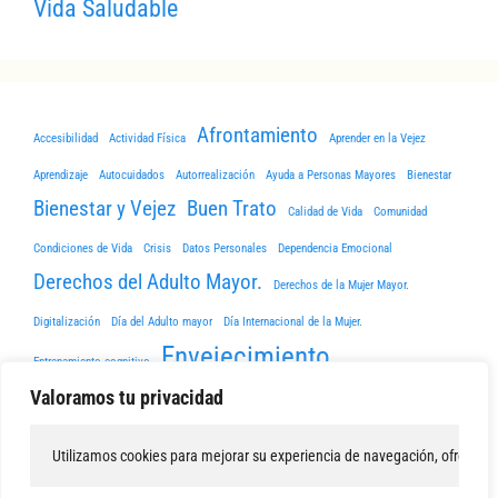
Vida Saludable
Afrontamiento
Accesibilidad
Actividad Física
Aprender en la Vejez
Aprendizaje
Autocuidados
Autorrealización
Ayuda a Personas Mayores
Bienestar
Bienestar y Vejez
Buen Trato
Calidad de Vida
Comunidad
Condiciones de Vida
Crisis
Datos Personales
Dependencia Emocional
Derechos del Adulto Mayor.
Derechos de la Mujer Mayor.
Digitalización
Día del Adulto mayor
Día Internacional de la Mujer.
Envejecimiento
Entrenamiento cognitivo
Envejecimiento Activo y Saludable
Valoramos tu privacidad
Estimulación Cognitiva
Memoria
Estrés
Funciones Cognitvas
Mujer Mayor
Perdón
Utilizamos cookies para mejorar su experiencia de navegación, ofrecer con
Vejez
Prevención y Salud
Telemedicina
Telesalud