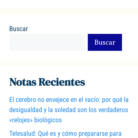
b
A
a
o
p
rt
o
p
ir
Buscar
k
Buscar
Notas Recientes
El cerebro no envejece en el vacío: por qué la
desigualdad y la soledad son los verdaderos
«relojes» biológicos
Telesalud: Qué es y cómo prepararse para