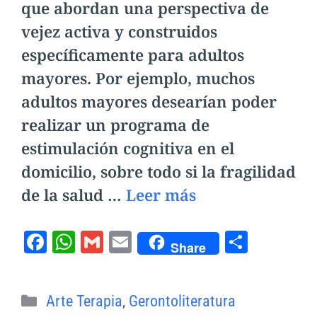
que abordan una perspectiva de
vejez activa y construidos
específicamente para adultos
mayores. Por ejemplo, muchos
adultos mayores desearían poder
realizar un programa de
estimulación cognitiva en el
domicilio, sobre todo si la fragilidad
de la salud …
Leer más
F
W
G
E
C
Share
a
h
m
m
o
c
at
ai
ai
m
Categorías
Arte Terapia
,
Gerontoliteratura
e
s
l
l
p