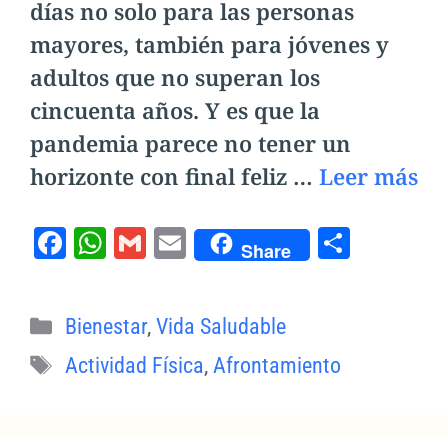
días no solo para las personas
mayores, también para jóvenes y
adultos que no superan los
cincuenta años. Y es que la
pandemia parece no tener un
horizonte con final feliz …
Leer más
F
W
G
E
C
Share
a
h
m
m
o
c
at
ai
ai
m
Categorías
Bienestar
,
Vida Saludable
e
s
l
l
p
Etiquetas
b
A
a
Actividad Física
,
Afrontamiento
o
p
rt
o
p
ir