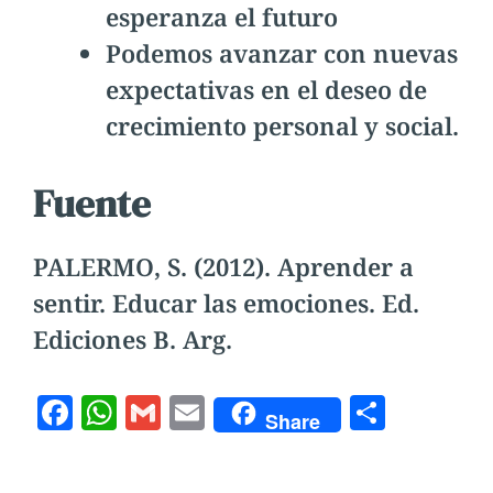
esperanza el futuro
Podemos avanzar con nuevas
expectativas en el deseo de
crecimiento personal y social.
Fuente
PALERMO, S. (2012). Aprender a
sentir. Educar las emociones. Ed.
Ediciones B. Arg.
F
W
G
E
C
Share
a
h
m
m
o
c
at
ai
ai
m