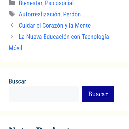
Categorías
Bienestar
,
Psicosocial
e
s
l
l
p
Etiquetas
b
A
a
Autorrealización
,
Perdón
o
p
rt
Cuidar el Corazón y la Mente
o
p
ir
La Nueva Educación con Tecnología
k
Móvil
Buscar
Buscar