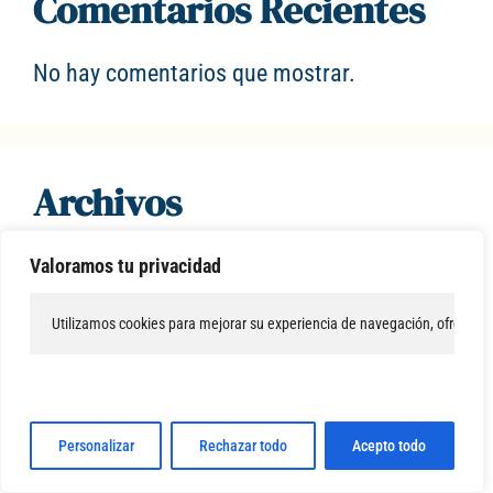
Comentarios Recientes
No hay comentarios que mostrar.
Archivos
julio 2026
Valoramos tu privacidad
febrero 2022
Utilizamos cookies para mejorar su experiencia de navegación, ofrecer con
agosto 2021
mayo 2021
Personalizar
Rechazar todo
Acepto todo
abril 2021