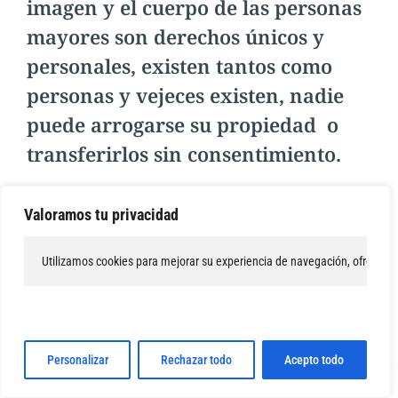
imagen y el cuerpo de las personas
mayores son derechos únicos y
personales, existen tantos como
personas y vejeces existen, nadie
puede arrogarse su propiedad o
transferirlos sin consentimiento.
Constituyen lo más esencial de la
Valoramos tu privacidad
persona, por lo cual el daño a
Utilizamos cookies para mejorar su experiencia de navegación, ofrecer con
alguno de estos derechos implica
un daño a la condición humana
muy difícil de reparar. De ahí el
sentido moral del respeto al honor
Personalizar
Rechazar todo
Acepto todo
y prestigio de la persona.