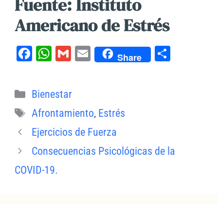
Fuente: Instituto
Americano de Estrés
F
W
G
E
C
Share
a
h
m
m
o
c
at
ai
ai
m
Categorías
Bienestar
e
s
l
l
p
Etiquetas
b
A
a
Afrontamiento
,
Estrés
o
p
rt
Ejercicios de Fuerza
o
p
ir
Consecuencias Psicológicas de la
k
COVID-19.